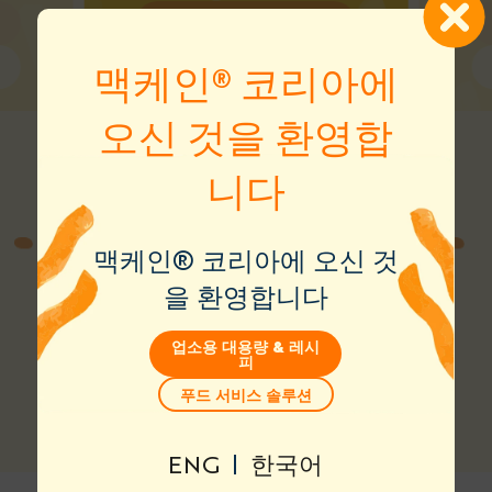
지금 구매하기
상품 보기
맥케인® 코리아에
오신 것을 환영합
니다
맥케인® 코리아에 오신 것
을 환영합니다
전체 상품
업소용 대용량 & 레시
피
푸드 서비스 솔루션
ENG
|
한국어