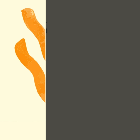
터를 넣고 닭고기와
 2분간 더 가열
350°F에서 2
파슬리를 뿌려 완