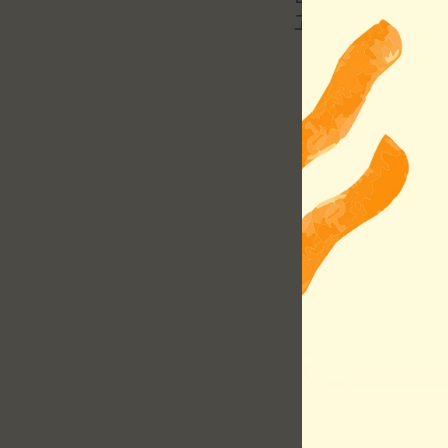
고추장 1큰술