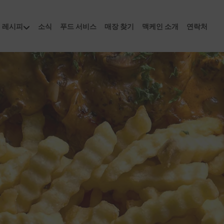
Skip to main content
how submenu for "제품"
레시피
show submenu for "레시피"
소식
푸드 서비스
매장 찾기
맥케인 소개
연락처