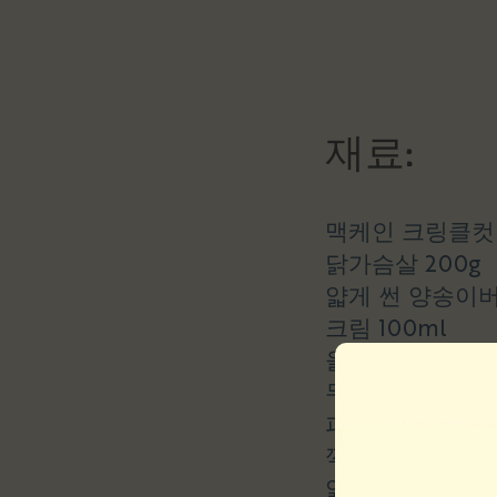
재료:
맥케인 크링클컷 
닭가슴살 200g
얇게 썬 양송이버섯
크림 100ml
올리브 오일 50m
무염 버터 30g
파슬리 5g
깍둑썰기한 양파 
얇게 썬 마늘 2