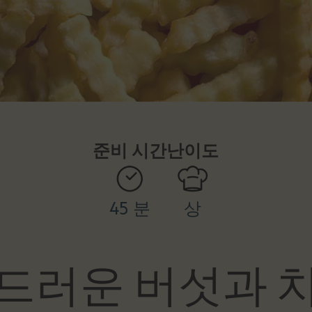
준비 시간
난이도
45 분
상
드러운 버섯과 