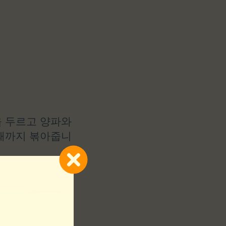
을 두르고 양파와
 때까지 볶아줍니
고 8분간 더 볶
어 갈색이 될 때
 익혀줍니다.