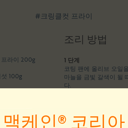
#크링클컷 프라이
조리 방법
프라이 200g
1 단계
코팅 팬에 올리브 오일
 100g
마늘을 금빛 갈색이 될
다.
l
2 단계
팬에 버섯과 닭고기를 넣
맥케인® 코리아
다가 닭고기가 완전히 익
50g
까지 약불에서 중간 불로
조각