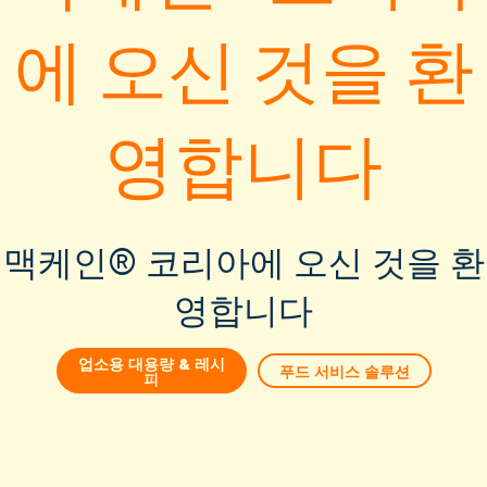
3 단계
에 오신 것을 환
팬에 크림, 고추장, 버
버섯이 소스에 조려지도록
합니다.
영합니다
4 단계
맥케인 크링클컷 프라이를 
맥케인® 코리아에 오신 것을 환
분 45초간 튀겨줍니다.
영합니다
5 단계
감자튀김을 팬에 넣고 
업소용 대용량 & 레시
푸드 서비스 솔루션
성합니다.
피